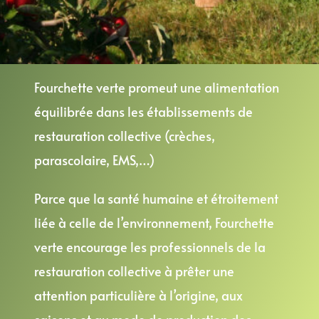
Fourchette verte promeut une alimentation
équilibrée dans les établissements de
restauration collective (crèches,
parascolaire, EMS,…)
Parce que la santé humaine et étroitement
liée à celle de l’environnement, Fourchette
verte encourage les professionnels de la
restauration collective à prêter une
attention particulière à l’origine, aux