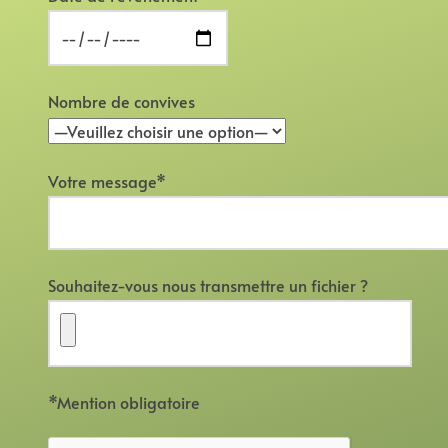
Nombre de convives
Votre message*
Souhaitez-vous nous transmettre un fichier ?
*Mention obligatoire