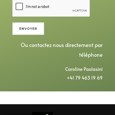
A
Ou contactez nous directement par
l
téléphone
t
e
Caroline Paolasini
r
+41 79 463 19 69
n
a
t
i
v